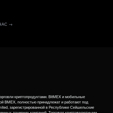
ЧАС →
орговли криптопродуктами. BitMEX и мобильные
ой BMEX, полностью принадлежат и работают под
mited, зарегистрированной в Республике Сейшельские
ченных дочерних компаний. Торговля криптовалютными