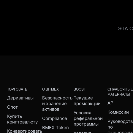
ЭТА 
ТОРГОВАТЬ
О BITMEX
BOOST
СПРАВОЧНЫЕ
МАТЕРИАЛЫ
Деривативы
Безопасность 
Текущие 
API
и хранение 
промоакции
Спот
активов
Комиссии
Условия 
Купить 
Compliance 
реферальной 
Руководств
криптовалюту
программы
по 
BMEX Token
Конвертировать
фьючерсам