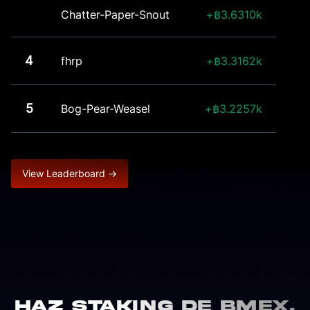
Chatter-Paper-Snout
3.6310k
4
fhrp
3.3162k
5
Bog-Pear-Weasel
3.2257k
View Leaderboard →
Haz staking de BMEX.