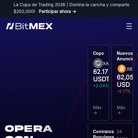
La Copa de Trading 2026 | Domina la cancha y comparte 
$200,000! 
Participar ahora →
Cepo
Nuevos
Anuncios
XAGUSDT
XBT
62.17
62,058
USDT
USD
+2.04%
-4.17%
Más
Más
Opera
Contratos
24
Populares