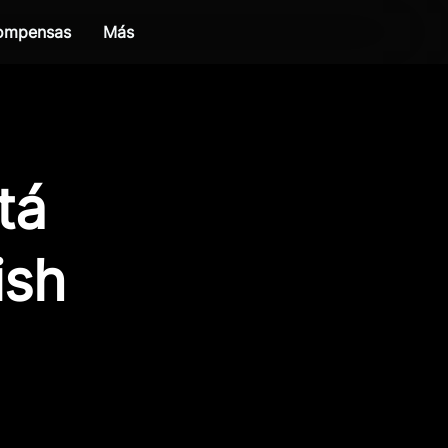
compensas
Más
tá
ish